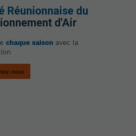
é Réunionnaise du
ionnement d'Air
de
chaque saison
avec la
tion
ctez-nous