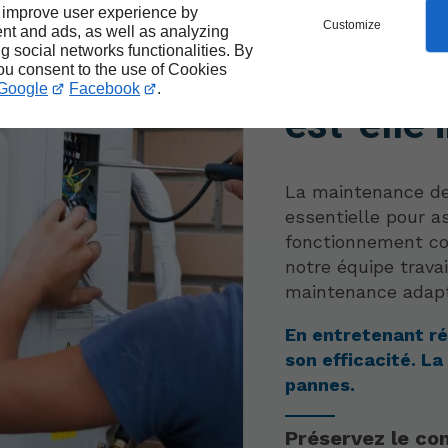
 improve user experience by
Pourquoi
Customize
nt and ads, as well as analyzing
ng social networks functionalities. By
régulière
you consent to the use of Cookies
Google
Facebook
.
est-elle
La maintenance de
essentielle pour a
fonctionnement con
notre équipe trava
maintenance adapt
En entretenant ré
son efficacité. L
pannes.
Préservez le co