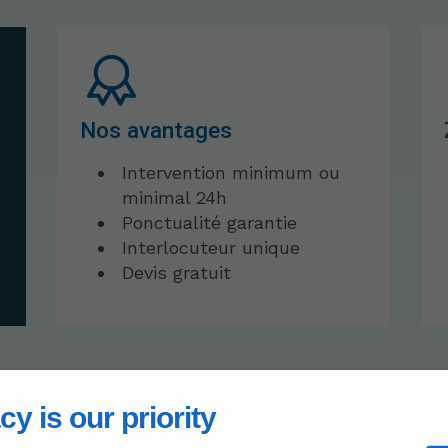
Nos avantages
Intervention minimum ou
n
minimal 24h
Ponctualité garantie
Interlocuteur unique
Devis gratuit
cy is our priority