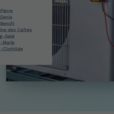
Pierre
-Denis
-Benoît
ine des Cafres
ng-Salé
e-Marie
e-Clothilde