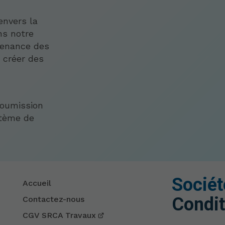
envers la
ns notre
tenance des
à créer des
t
soumission
stème de
Sociét
Accueil
Condit
Contactez-nous
CGV SRCA Travaux