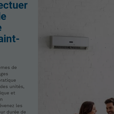
fectuer
de
e
aint-
tèmes de
ages
pratique
des unités,
tique et
En
évenez les
eur durée de