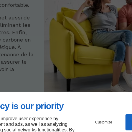
confortable.
et aussi de
éliminant les
res. Enfin,
te carbone en
tique. À
ntenance de la
 assurer le
oir la
e de
cy is our priority
ide à
 improve user experience by
Customize
nt and ads, as well as analyzing
ng social networks functionalities. By