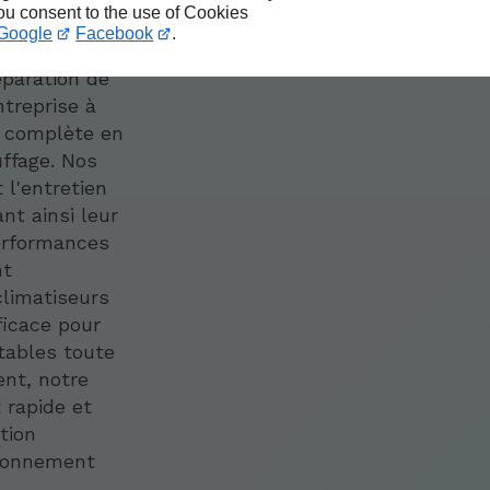
you consent to the use of Cookies
Google
Facebook
.
éparation de
ntreprise à
e complète en
uffage. Nos
 l'entretien
nt ainsi leur
performances
nt
climatiseurs
ficace pour
tables toute
ent, notre
 rapide et
tion
ironnement