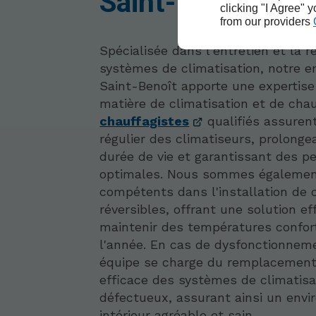
Saint-Benoît
clicking "I Agree" 
from our providers
Spécialisée dans l'entretien et la r
systèmes de climatisation, notre e
Saint-Benoît apporte une expertis
matière de climatisation et de cha
chauffagistes
qualifiés assurent
régulier des climatiseurs, prolongea
durée de vie et garantissant des 
optimales. Nous sommes égaleme
compétents dans l'installation de 
réversibles, offrant une solution ef
maintenir des températures confor
l'année. En cas de dysfonctionnem
équipe se charge du remplacement
efficace des systèmes de climatisa
défectueux, assurant ainsi un env
intérieur agréable et sain.