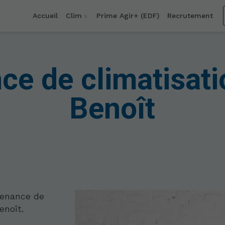
Accueil
Clim
Prime Agir+ (EDF)
Recrutement
e de climatisati
Benoît
tenance de
enoît.