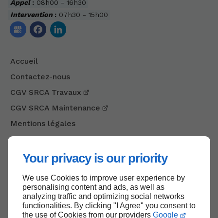
Appel
:
08h00 - 16h30
Intervention
:
07h30 - 15h00
Accueil
Contactez-nous
CGV SRCA Travaux
CGV SRCA Maintenance
Mentions légales
Plan du site
Your privacy is our priority
We use Cookies to improve user experience by
Haut de page
personalising content and ads, as well as
analyzing traffic and optimizing social networks
functionalities. By clicking "I Agree" you consent to
the use of Cookies from our providers
Google